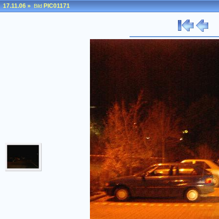
17.11.06
»
PIC01171
Bild