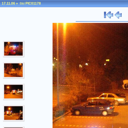
17.11.06
»
PIC01178
Bild