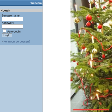
Webcam
• LogIn
Benutzername:
Kennwort:
Auto-LogIn
-
Kennwort vergessen?