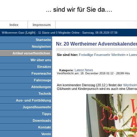
Index
Impressum
LogIn
Willkommen Gast [
] - 11 Gäste und 0 Mitglieder Online - Samstag, 08.08.2026 07:58
Startseite
Nr. 20 Wertheimer Adventskalende
Neuigkeiten
Artikel veroeffentlichen
Sie sind hier:
Freiwillige Feuerwehr Wertheim
>
Late
Wir über uns
Einsätze
Latest News
Kategorie:
Feuerwache
Veröffentlicht am: 18. December 2016 01:12 - 26199 Hits
Fahrzeuge
Am kommenden Dienstag (20.12.) findet der
Wertheim
Abteilungen
Glühwein und Kinderpunsch wird es auch eine Überr
Technik
Aus- und Fortbildung
Jugendfeuerwehr
Tipps
Downloads
Kontakt
Verein