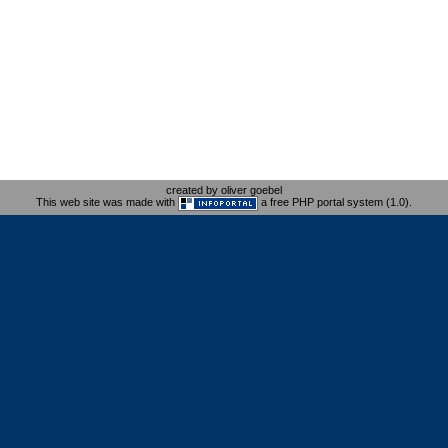
created by oliver goebel
This web site was made with
a free PHP portal system (1.0).