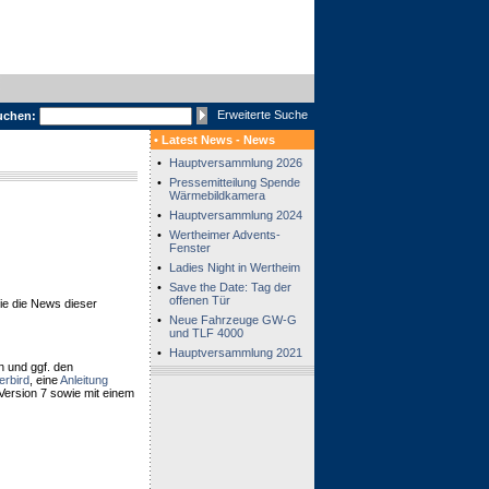
Erweiterte Suche
uchen:
• Latest News - News
•
Hauptversammlung 2026
•
Pressemitteilung Spende
Wärmebildkamera
•
Hauptversammlung 2024
•
Wertheimer Advents-
Fenster
•
Ladies Night in Wertheim
•
Save the Date: Tag der
offenen Tür
ie die News dieser
•
Neue Fahrzeuge GW-G
und TLF 4000
•
Hauptversammlung 2021
 und ggf. den
erbird
, eine
Anleitung
 Version 7 sowie mit einem