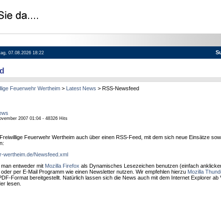
S
itag, 07.08.2026 18:22
d
llige Feuerwehr Wertheim
>
Latest News
> RSS-Newsfeed
ews
November 2007 01:04 - 48326 Hits
e Freiwillige Feuerwehr Wertheim auch über einen RSS-Feed, mit dem sich neue Einsätze sow
n:
hr-wertheim.de/Newsfeed.xml
man entweder mit
Mozilla Firefox
als Dynamisches Lesezeichen benutzen (einfach anklicken
 oder per E-Mail Programm wie einen Newsletter nutzen. Wir empfehlen hierzu
Mozilla Thund
PDF-Format bereitgestellt. Natürlich lassen sich die News auch mit dem Internet Explorer ab
er lesen.