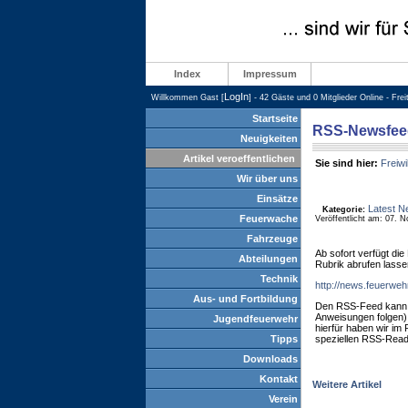
Index
Impressum
LogIn
Willkommen Gast [
] - 42 Gäste und 0 Mitglieder Online - Fre
Startseite
RSS-Newsfee
Neuigkeiten
Artikel veroeffentlichen
Sie sind hier:
Freiwi
Wir über uns
Einsätze
Latest N
Kategorie:
Feuerwache
Veröffentlicht am: 07. 
Fahrzeuge
Ab sofort verfügt di
Abteilungen
Rubrik abrufen lasse
Technik
http://news.feuerwe
Aus- und Fortbildung
Den RSS-Feed kann 
Anweisungen folgen)
Jugendfeuerwehr
hierfür haben wir im 
Tipps
speziellen RSS-Read
Downloads
Kontakt
Weitere Artikel
Verein