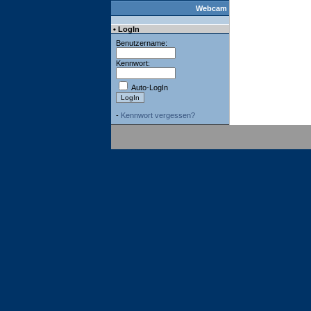
Webcam
• LogIn
Benutzername:
Kennwort:
Auto-LogIn
-
Kennwort vergessen?