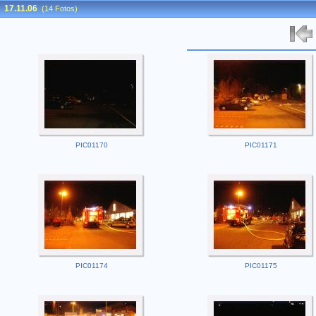
17.11.06
(14 Fotos)
PIC01170
PIC01171
PIC01174
PIC01175