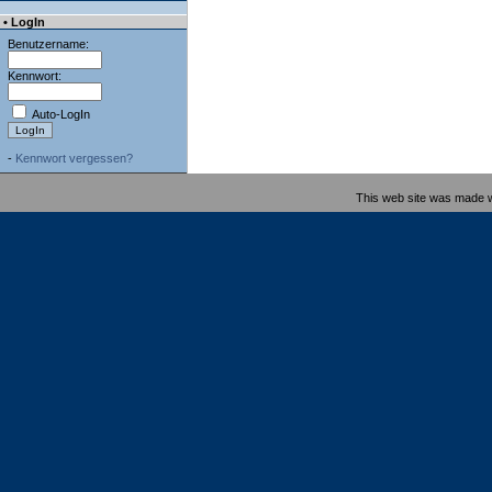
• LogIn
Benutzername:
Kennwort:
Auto-LogIn
-
Kennwort vergessen?
This web site was made 