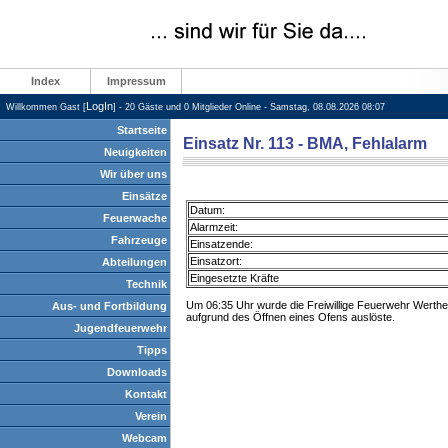
Index
Impressum
LogIn
Willkommen Gast [
] - 20 Gäste und 0 Mitglieder Online - Samstag, 08.08.2026 08:07
Startseite
Einsatz Nr. 113 - BMA, Fehlalarm
Neuigkeiten
Wir über uns
Einsätze
Datum:
Feuerwache
Alarmzeit:
Fahrzeuge
Einsatzende:
Einsatzort:
Abteilungen
Eingesetzte Kräfte
Technik
Um 06:35 Uhr wurde die Freiwillige Feuerwehr Werthei
Aus- und Fortbildung
aufgrund des Öffnen eines Ofens auslöste.
Jugendfeuerwehr
Tipps
Downloads
Kontakt
Verein
Webcam