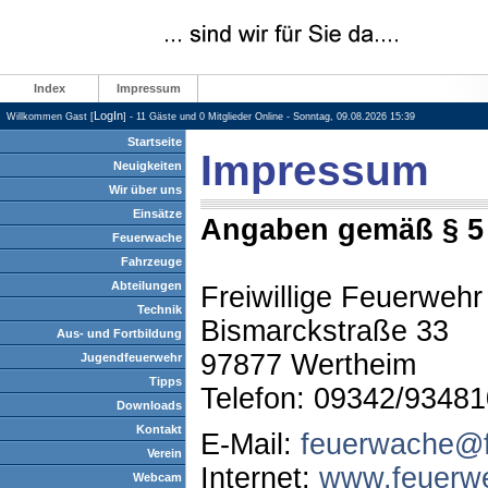
Index
Impressum
LogIn
Willkommen Gast [
] - 11 Gäste und 0 Mitglieder Online - Sonntag, 09.08.2026 15:39
Startseite
Impressum
Neuigkeiten
Wir über uns
Einsätze
Angaben gemäß § 
Feuerwache
Fahrzeuge
Abteilungen
Freiwillige Feuerwehr
Technik
Bismarckstraße 33
Aus- und Fortbildung
97877 Wertheim
Jugendfeuerwehr
Tipps
Telefon: 09342/93481
Downloads
Kontakt
E-Mail:
feuerwache@f
Verein
Internet:
www.feuerwe
Webcam