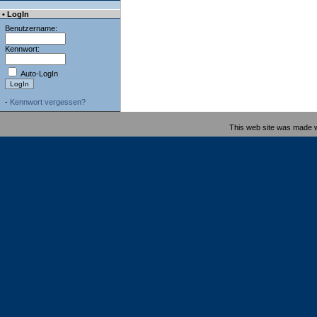
• LogIn
Benutzername:
Kennwort:
Auto-LogIn
-
Kennwort vergessen?
This web site was made 