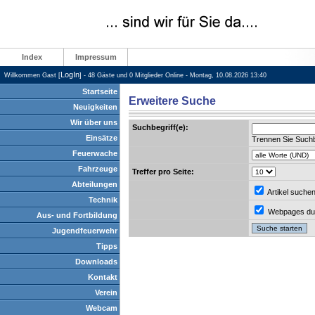
Index
Impressum
LogIn
Willkommen Gast [
] - 48 Gäste und 0 Mitglieder Online - Montag, 10.08.2026 13:40
Startseite
Erweitere Suche
Neuigkeiten
Wir über uns
Suchbegriff(e):
Einsätze
Trennen Sie Suchb
Feuerwache
Fahrzeuge
Treffer pro Seite:
Abteilungen
Artikel suche
Technik
Webpages du
Aus- und Fortbildung
Jugendfeuerwehr
Tipps
Downloads
Kontakt
Verein
Webcam