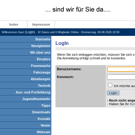
Index
Impressum
LogIn
Willkommen Gast [
] - 32 Gäste und 0 Mitglieder Online - Donnerstag, 06.08.2026 19:59
Startseite
LogIn
Neuigkeiten
Wir über uns
Wenn Sie sich einloggen möchten, müssen Sie sich zu
Die Anmeldung erfolgt schnell und ist kostenlos.
Einsätze
Feuerwache
Benutzername:
Fahrzeuge
Kennwort:
Abteilungen
Technik
Ich möchte auf
Aus- und Fortbildung
Jugendfeuerwehr
- Noch nicht an
- Haben Sie Ihr
Ken
Tipps
Downloads
Kontakt
Verein
Webcam