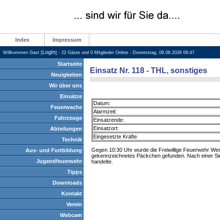
Index
Impressum
LogIn
Willkommen Gast [
] - 22 Gäste und 0 Mitglieder Online - Donnerstag, 06.08.2026 09:47
Startseite
Einsatz Nr. 118 - THL, sonstiges
Neuigkeiten
Wir über uns
Einsätze
Datum:
Feuerwache
Alarmzeit:
Fahrzeuge
Einsatzende:
Einsatzort:
Abteilungen
Eingesetzte Kräfte
Technik
Gegen 10:30 Uhr wurde die Freiwillige Feuerwehr Werth
Aus- und Fortbildung
gekennzeichnetes Päckchen gefunden. Nach einer Sich
Jugendfeuerwehr
handelte.
Tipps
Downloads
Kontakt
Verein
Webcam