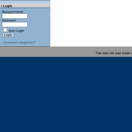
• LogIn
Benutzername:
Kennwort:
Auto-LogIn
-
Kennwort vergessen?
This web site was made 