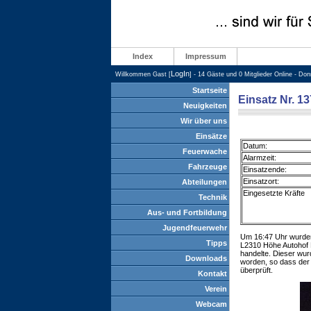
Index
Impressum
LogIn
Willkommen Gast [
] - 14 Gäste und 0 Mitglieder Online - Do
Startseite
Einsatz Nr. 1
Neuigkeiten
Wir über uns
Einsätze
Datum:
Feuerwache
Alarmzeit:
Fahrzeuge
Einsatzende:
Einsatzort:
Abteilungen
Eingesetzte Kräfte
Technik
Aus- und Fortbildung
Jugendfeuerwehr
Um 16:47 Uhr wurden 
Tipps
L2310 Höhe Autohof B
handelte. Dieser wu
Downloads
worden, so dass der
überprüft.
Kontakt
Verein
Webcam