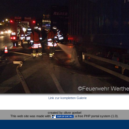
Link zur kompletten Galerie
created by oliver goebel
This web site was made with
a free PHP portal system (1.0).