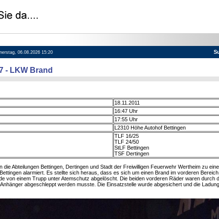
S
nnerstag, 06.08.2026 15:20
37 - LKW Brand
18.11.2011
16:47 Uhr
17:55 Uhr
L2310 Höhe Autohof Bettingen
TLF 16/25
TLF 24/50
StLF Bettingen
TSF Dertingen
die Abteilungen Bettingen, Dertingen und Stadt der Freiwilligen Feuerwehr Wertheim zu ei
ettingen alarmiert. Es stellte sich heraus, dass es sich um einen Brand im vorderen Berei
rde von einem Trupp unter Atemschutz abgelöscht. Die beiden vorderen Räder waren durch 
 Anhänger abgeschleppt werden musste. Die Einsatzstelle wurde abgesichert und die Ladun