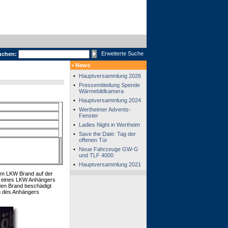
Erweiterte Suche
uchen:
• News
•
Hauptversammlung 2026
•
Pressemitteilung Spende
Wärmebildkamera
•
Hauptversammlung 2024
•
Wertheimer Advents-
Fenster
•
Ladies Night in Wertheim
•
Save the Date: Tag der
offenen Tür
•
Neue Fahrzeuge GW-G
und TLF 4000
•
Hauptversammlung 2021
nem LKW Brand auf der
ch eines LKW Anhängers
den Brand beschädigt
g des Anhängers