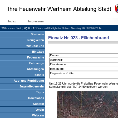
Index
Impressum
LogIn
Willkommen Gast [
] - 17 Gäste und 0 Mitglieder Online - Samstag, 07.08.2026 23:14
Startseite
Einsatz Nr. 023 - Flächenbrand
Neuigkeiten
Wir über uns
Einsätze
Datum:
Feuerwache
Alarmzeit:
Fahrzeuge
Einsatzende:
Einsatzort:
Abteilungen
Eingesetzte Kräfte
Technik
Aus- und Fortbildung
Um 15:27 Uhr wurde die Freiwillige Feuerwehr Werthe
Jugendfeuerwehr
Schnellangriff des TLF 24/50 gelöscht werden.
Tipps
Downloads
Kontakt
Verein
Webcam