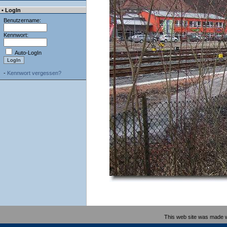
• LogIn
Benutzername:
Kennwort:
Auto-LogIn
-
Kennwort vergessen?
This web site was made 