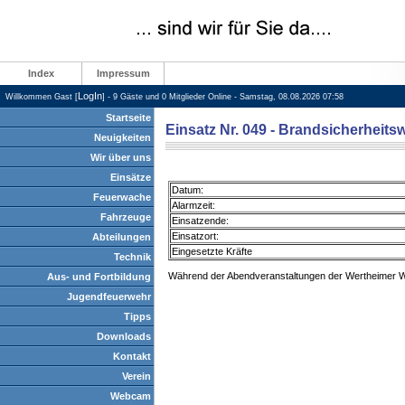
Index
Impressum
LogIn
Willkommen Gast [
] - 9 Gäste und 0 Mitglieder Online - Samstag, 08.08.2026 07:58
Startseite
Einsatz Nr. 049 - Brandsicherheits
Neuigkeiten
Wir über uns
Einsätze
Datum:
Feuerwache
Alarmzeit:
Fahrzeuge
Einsatzende:
Einsatzort:
Abteilungen
Eingesetzte Kräfte
Technik
Während der Abendveranstaltungen der Wertheimer Wi
Aus- und Fortbildung
Jugendfeuerwehr
Tipps
Downloads
Kontakt
Verein
Webcam