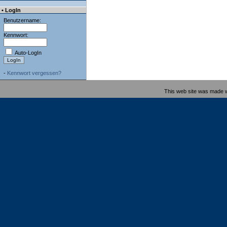
• LogIn
Benutzername:
Kennwort:
Auto-LogIn
-
Kennwort vergessen?
This web site was made 