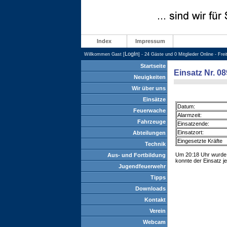
Index
Impressum
LogIn
Willkommen Gast [
] - 24 Gäste und 0 Mitglieder Online - Fre
Startseite
Einsatz Nr. 08
Neuigkeiten
Wir über uns
Einsätze
Datum:
Feuerwache
Alarmzeit:
Fahrzeuge
Einsatzende:
Einsatzort:
Abteilungen
Eingesetzte Kräfte
Technik
Um 20:18 Uhr wurde d
Aus- und Fortbildung
konnte der Einsatz j
Jugendfeuerwehr
Tipps
Downloads
Kontakt
Verein
Webcam