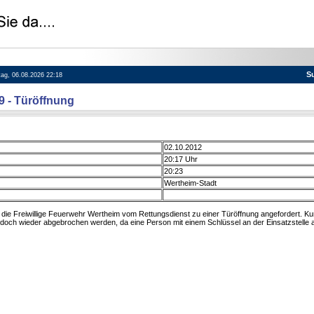
S
itag, 06.08.2026 22:18
9 - Türöffnung
02.10.2012
20:17 Uhr
20:23
Wertheim-Stadt
ie Freiwillige Feuerwehr Wertheim vom Rettungsdienst zu einer Türöffnung angefordert. Ku
edoch wieder abgebrochen werden, da eine Person mit einem Schlüssel an der Einsatzstelle