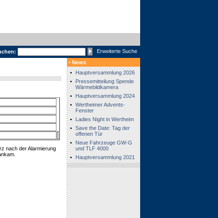
Erweiterte Suche
uchen:
• News
•
Hauptversammlung 2026
•
Pressemitteilung Spende
Wärmebildkamera
•
Hauptversammlung 2024
•
Wertheimer Advents-
Fenster
•
Ladies Night in Wertheim
•
Save the Date: Tag der
offenen Tür
•
Neue Fahrzeuge GW-G
rz nach der Alarmierung
und TLF 4000
 ankam.
•
Hauptversammlung 2021