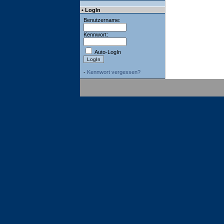
• LogIn
Benutzername:
Kennwort:
Auto-LogIn
-
Kennwort vergessen?