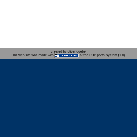
created by oliver goebel
This web site was made with
a free PHP portal system (1.0).