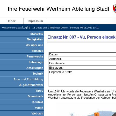
Index
Impressum
LogIn
Willkommen Gast [
] - 13 Gäste und 0 Mitglieder Online - Sonntag, 09.08.2026 15:11
Startseite
Einsatz Nr. 007 - Vu, Person einge
Neuigkeiten
Wir über uns
Einsätze
Datum:
Feuerwache
Alarmzeit:
Fahrzeuge
Einsatzende:
Einsatzort:
Abteilungen
Eingesetzte Kräfte
Technik
Aus- und Fortbildung
Jugendfeuerwehr
Tipps
Um 15:04 Uhr wurde die Feuerwehr Wertheim zur Unter
eingeklemmter Person alarmiert. Am Ortsausgang Fre
Downloads
Wertheim unterstützte die Freudenberger Kollegen bei
Kontakt
Verein
Webcam