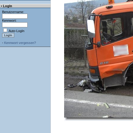
• LogIn
Benutzername:
Kennwort:
Auto-LogIn
-
Kennwort vergessen?