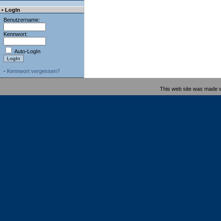
• LogIn
Benutzername:
Kennwort:
Auto-LogIn
-
Kennwort vergessen?
This web site was made 