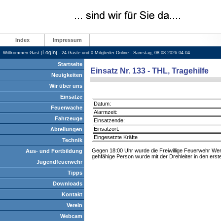
Index
Impressum
LogIn
Willkommen Gast [
] - 24 Gäste und 0 Mitglieder Online - Samstag, 08.08.2026 04:04
Startseite
Einsatz Nr. 133 - THL, Tragehilfe
Neuigkeiten
Wir über uns
Einsätze
Datum:
Feuerwache
Alarmzeit:
Fahrzeuge
Einsatzende:
Einsatzort:
Abteilungen
Eingesetzte Kräfte
Technik
Gegen 18:00 Uhr wurde die Freiwillige Feuerwehr Wert
Aus- und Fortbildung
gehfähige Person wurde mit der Drehleiter in den erst
Jugendfeuerwehr
Tipps
Downloads
Kontakt
Verein
Webcam