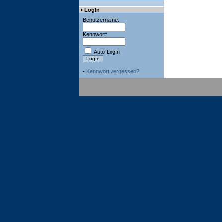
• LogIn
Benutzername:
Kennwort:
Auto-LogIn
-
Kennwort vergessen?