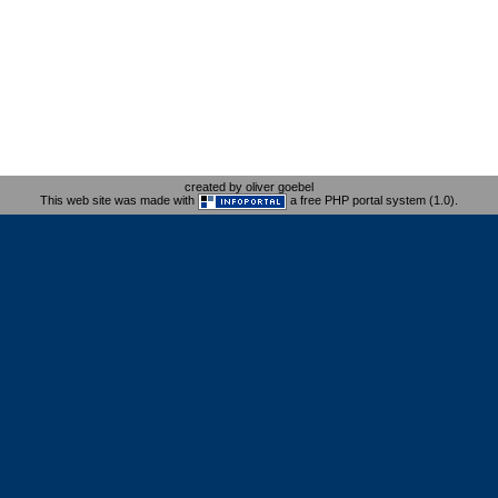
created by oliver goebel
This web site was made with
a free PHP portal system (1.0).