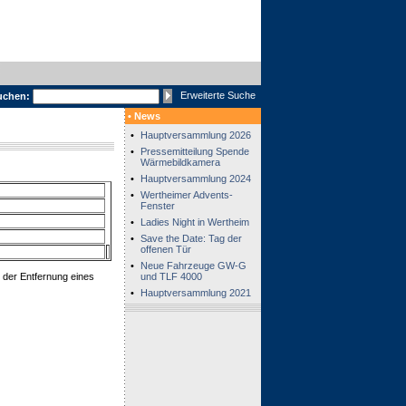
Erweiterte Suche
uchen:
• News
•
Hauptversammlung 2026
•
Pressemitteilung Spende
Wärmebildkamera
•
Hauptversammlung 2024
•
Wertheimer Advents-
Fenster
•
Ladies Night in Wertheim
•
Save the Date: Tag der
offenen Tür
•
Neue Fahrzeuge GW-G
 der Entfernung eines
und TLF 4000
•
Hauptversammlung 2021