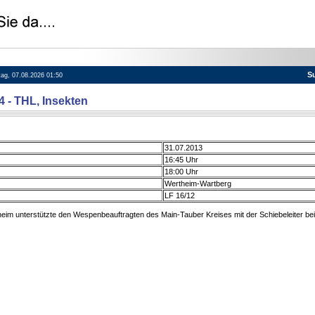
S
itag, 07.08.2026 01:50
4 - THL, Insekten
31.07.2013
16:45 Uhr
18:00 Uhr
Wertheim-Wartberg
LF 16/12
im unterstützte den Wespenbeauftragten des Main-Tauber Kreises mit der Schiebeleiter bei