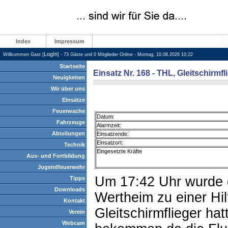
Index
Impressum
LogIn
Willkommen Gast [
] - 73 Gäste und 0 Mitglieder Online - Montag, 10.08.2026 10:22
Startseite
Einsatz Nr. 168 - THL, Gleitschirmfl
Neuigkeiten
Wir über uns
Einsätze
Feuerwache
Datum:
Fahrzeuge
Alarmzeit:
Abteilungen
Einsatzende:
Einsatzort:
Technik
Eingesetzte Kräfte
Aus- und Fortbildung
Jugendfeuerwehr
Um 17:42 Uhr wurde d
Tipps
Downloads
Wertheim zu einer Hilf
Kontakt
Gleitschirmflieger ha
Verein
Webcam