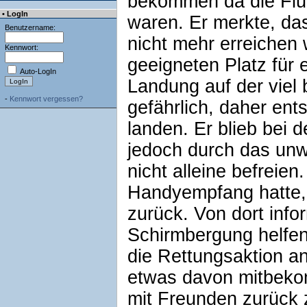
bekommen da die Flu
• LogIn
waren. Er merkte, das
Benutzername:
nicht mehr erreichen
Kennwort:
geeigneten Platz für 
Auto-LogIn
Landung auf der viel
-
Kennwort vergessen?
gefährlich, daher ent
landen. Er blieb bei 
jedoch durch das un
nicht alleine befreien
Handyempfang hatte,
zurück. Von dort info
Schirmbergung helfen 
die Rettungsaktion a
etwas davon mitbekom
mit Freunden zurück 