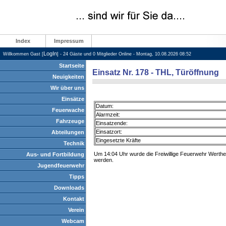
Index
Impressum
LogIn
Willkommen Gast [
] - 24 Gäste und 0 Mitglieder Online - Montag, 10.08.2026 08:52
Startseite
Einsatz Nr. 178 - THL, Türöffnung
Neuigkeiten
Wir über uns
Einsätze
Datum:
Feuerwache
Alarmzeit:
Fahrzeuge
Einsatzende:
Einsatzort:
Abteilungen
Eingesetzte Kräfte
Technik
Um 14:04 Uhr wurde die Freiwillige Feuerwehr Werthei
Aus- und Fortbildung
werden.
Jugendfeuerwehr
Tipps
Downloads
Kontakt
Verein
Webcam