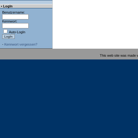
• LogIn
Benutzername:
Kennwort:
Auto-LogIn
-
Kennwort vergessen?
This web site was made 