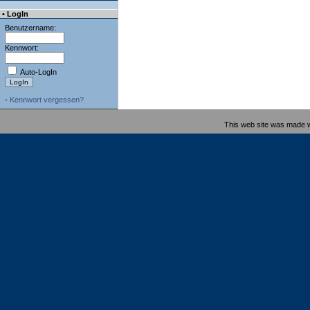
• LogIn
Benutzername:
Kennwort:
Auto-LogIn
-
Kennwort vergessen?
This web site was made 