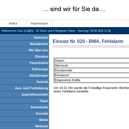
Index
Impressum
LogIn
Willkommen Gast [
] - 32 Gäste und 0 Mitglieder Online - Samstag, 08.08.2026 12:56
Startseite
Einsatz Nr. 020 - BMA, Fehlalarm
Neuigkeiten
Wir über uns
Einsätze
Datum:
Feuerwache
Alarmzeit:
Fahrzeuge
Einsatzende:
Einsatzort:
Abteilungen
Eingesetzte Kräfte
Technik
Um 14:31 Uhr wurde die Freiwillige Feuerwehr Werthei
Aus- und Fortbildung
einen Fehlalarm handelte.
Jugendfeuerwehr
Tipps
Downloads
Kontakt
Verein
Webcam