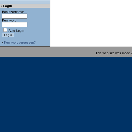
• LogIn
Benutzername:
Kennwort:
Auto-LogIn
-
Kennwort vergessen?
This web site was made 