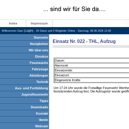
Index
Impressum
LogIn
Willkommen Gast [
] - 29 Gäste und 0 Mitglieder Online - Samstag, 08.08.2026 13:09
Startseite
Einsatz Nr. 022 - THL, Aufzug
Neuigkeiten
Wir über uns
Einsätze
Datum:
Feuerwache
Alarmzeit:
Fahrzeuge
Einsatzende:
Einsatzort:
Abteilungen
Eingesetzte Kräfte
Technik
Um 17:24 Uhr wurde die Freiwillige Feuerwehr Werthei
Aus- und Fortbildung
festsitzenden Aufzug fest. Die Aufzugstür wurde geöf
Jugendfeuerwehr
Tipps
Downloads
Kontakt
Verein
Webcam