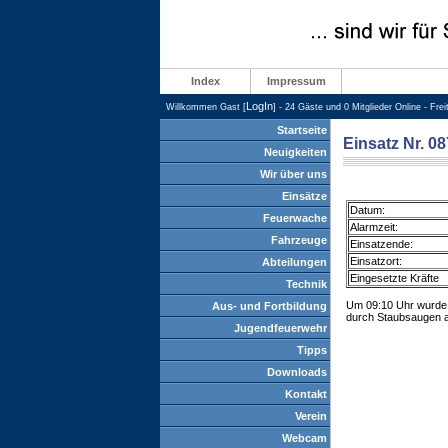
Index
Impressum
LogIn
Willkommen Gast [
] - 24 Gäste und 0 Mitglieder Online - Fre
Startseite
Einsatz Nr. 0
Neuigkeiten
Wir über uns
Einsätze
Datum:
Feuerwache
Alarmzeit:
Fahrzeuge
Einsatzende:
Einsatzort:
Abteilungen
Eingesetzte Kräfte
Technik
Um 09:10 Uhr wurde d
Aus- und Fortbildung
durch Staubsaugen a
Jugendfeuerwehr
Tipps
Downloads
Kontakt
Verein
Webcam