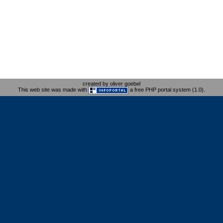
created by oliver goebel
This web site was made with
a free PHP portal system (1.0).