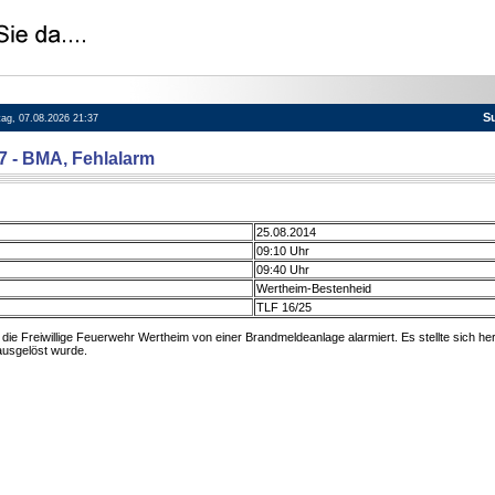
S
itag, 07.08.2026 21:37
87 - BMA, Fehlalarm
25.08.2014
09:10 Uhr
09:40 Uhr
Wertheim-Bestenheid
TLF 16/25
ie Freiwillige Feuerwehr Wertheim von einer Brandmeldeanlage alarmiert. Es stellte sich he
usgelöst wurde.