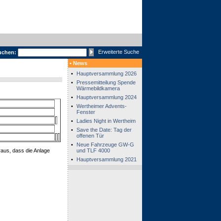
Erweiterte Suche
uchen:
• News
•
Hauptversammlung 2026
•
Pressemitteilung Spende
Wärmebildkamera
•
Hauptversammlung 2024
•
Wertheimer Advents-
Fenster
•
Ladies Night in Wertheim
•
Save the Date: Tag der
offenen Tür
•
Neue Fahrzeuge GW-G
raus, dass die Anlage
und TLF 4000
•
Hauptversammlung 2021