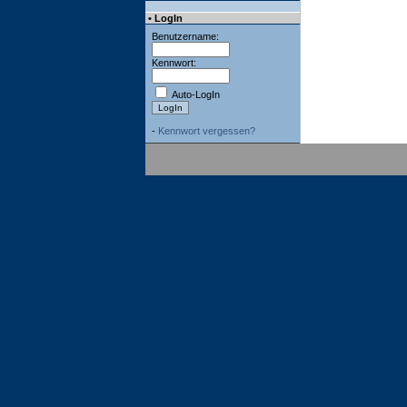
• LogIn
Benutzername:
Kennwort:
Auto-LogIn
-
Kennwort vergessen?