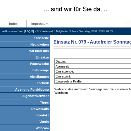
Index
Impressum
LogIn
Willkommen Gast [
] - 27 Gäste und 0 Mitglieder Online - Samstag, 08.08.2026 20:03
Startseite
Einsatz Nr. 079 - Autofreier Sonnta
Neuigkeiten
Wir über uns
Einsätze
Datum:
Feuerwache
Alarmzeit:
Fahrzeuge
Einsatzende:
Einsatzort:
Abteilungen
Eingesetzte Kräfte
Technik
Während des autofreien Sonntags war die Feuerwache 
Aus- und Fortbildung
Wertheim.
Jugendfeuerwehr
Tipps
Downloads
Kontakt
Verein
Webcam