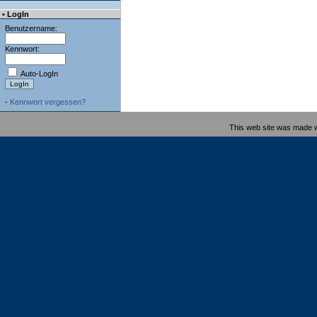
• LogIn
Benutzername:
Kennwort:
Auto-LogIn
-
Kennwort vergessen?
This web site was made 