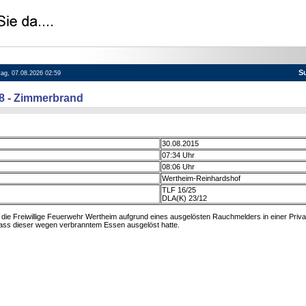
S
itag, 07.08.2026 02:59
88 - Zimmerbrand
30.08.2015
07:34 Uhr
08:06 Uhr
Wertheim-Reinhardshof
TLF 16/25
DLA(K) 23/12
ie Freiwillige Feuerwehr Wertheim aufgrund eines ausgelösten Rauchmelders in einer Priva
 dass dieser wegen verbranntem Essen ausgelöst hatte.