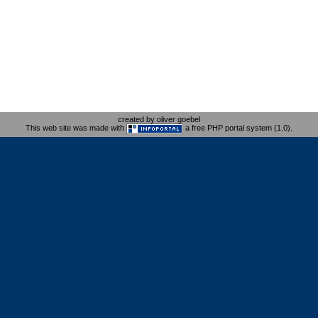
created by oliver goebel
This web site was made with
a free PHP portal system (1.0).