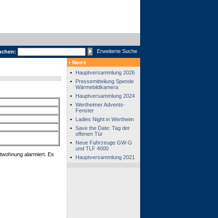
Erweiterte Suche
uchen:
• News
•
Hauptversammlung 2026
•
Pressemitteilung Spende
Wärmebildkamera
•
Hauptversammlung 2024
•
Wertheimer Advents-
Fenster
•
Ladies Night in Wertheim
•
Save the Date: Tag der
offenen Tür
•
Neue Fahrzeuge GW-G
und TLF 4000
twohnung alarmiert. Es
•
Hauptversammlung 2021