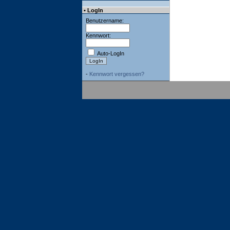
• LogIn
Benutzername:
Kennwort:
Auto-LogIn
-
Kennwort vergessen?