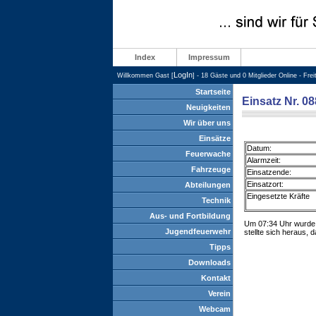
Index
Impressum
LogIn
Willkommen Gast [
] - 18 Gäste und 0 Mitglieder Online - Fre
Startseite
Einsatz Nr. 0
Neuigkeiten
Wir über uns
Einsätze
Datum:
Feuerwache
Alarmzeit:
Fahrzeuge
Einsatzende:
Einsatzort:
Abteilungen
Eingesetzte Kräfte
Technik
Aus- und Fortbildung
Um 07:34 Uhr wurde d
Jugendfeuerwehr
stellte sich heraus,
Tipps
Downloads
Kontakt
Verein
Webcam