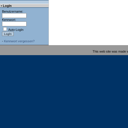
• LogIn
Benutzername:
Kennwort:
Auto-LogIn
-
Kennwort vergessen?
This web site was made 