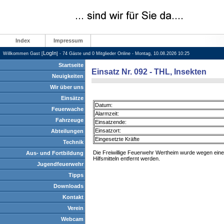
Index
Impressum
LogIn
Willkommen Gast [
] - 74 Gäste und 0 Mitglieder Online - Montag, 10.08.2026 10:25
Startseite
Einsatz Nr. 092 - THL, Insekten
Neuigkeiten
Wir über uns
Einsätze
Datum:
Feuerwache
Alarmzeit:
Fahrzeuge
Einsatzende:
Einsatzort:
Abteilungen
Eingesetzte Kräfte
Technik
Die Freiwillige Feuerwehr Wertheim wurde wegen ein
Aus- und Fortbildung
Hilfsmitteln entfernt werden.
Jugendfeuerwehr
Tipps
Downloads
Kontakt
Verein
Webcam