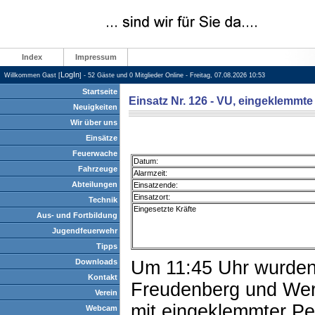
Index
Impressum
LogIn
Willkommen Gast [
] - 52 Gäste und 0 Mitglieder Online - Freitag, 07.08.2026 10:53
Startseite
Einsatz Nr. 126 - VU, eingeklemmt
Neuigkeiten
Wir über uns
Einsätze
Feuerwache
Datum:
Fahrzeuge
Alarmzeit:
Abteilungen
Einsatzende:
Einsatzort:
Technik
Eingesetzte Kräfte
Aus- und Fortbildung
Jugendfeuerwehr
Tipps
Downloads
Um 11:45 Uhr wurden 
Kontakt
Freudenberg und Wert
Verein
mit eingeklemmter Per
Webcam