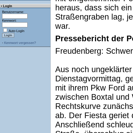
heraus, dass sich ei
• LogIn
Benutzername:
Straßengraben lag, j
Kennwort:
war.
Auto-LogIn
Pressebericht der P
-
Kennwort vergessen?
Freudenberg: Schwere
Aus noch ungeklärte
Dienstagvormittag, g
mit ihrem Pkw Ford a
zwischen Boxtal und 
Rechtskurve zunächs
ab. Der Fiesta geriet 
Anschließend schleud