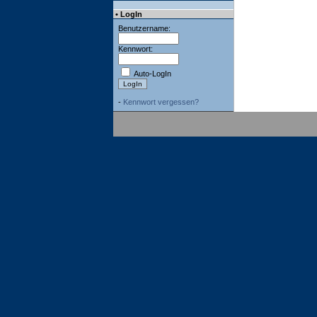
• LogIn
Benutzername:
Kennwort:
Auto-LogIn
-
Kennwort vergessen?