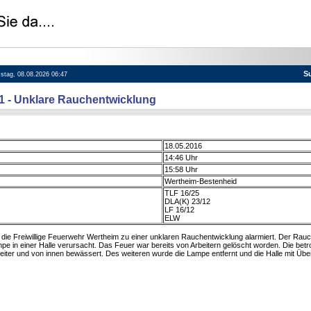
S
mstag, 08.08.2026 06:47
41 - Unklare Rauchentwicklung
18.05.2016
14:46 Uhr
15:58 Uhr
Wertheim-Bestenheid
TLF 16/25
DLA(K) 23/12
LF 16/12
ELW
ie Freiwillige Feuerwehr Wertheim zu einer unklaren Rauchentwicklung alarmiert. Der Rauc
e in einer Halle verursacht. Das Feuer war bereits von Arbeitern gelöscht worden. Die betr
eiter und von innen bewässert. Des weiteren wurde die Lampe entfernt und die Halle mit Über