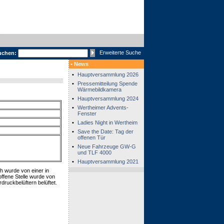
Erweiterte Suche
uchen:
• News
•
Hauptversammlung 2026
•
Pressemitteilung Spende
Wärmebildkamera
•
Hauptversammlung 2024
•
Wertheimer Advents-
Fenster
•
Ladies Night in Wertheim
•
Save the Date: Tag der
offenen Tür
•
Neue Fahrzeuge GW-G
und TLF 4000
•
Hauptversammlung 2021
h wurde von einer in
offene Stelle wurde von
druckbelüftern belüftet.