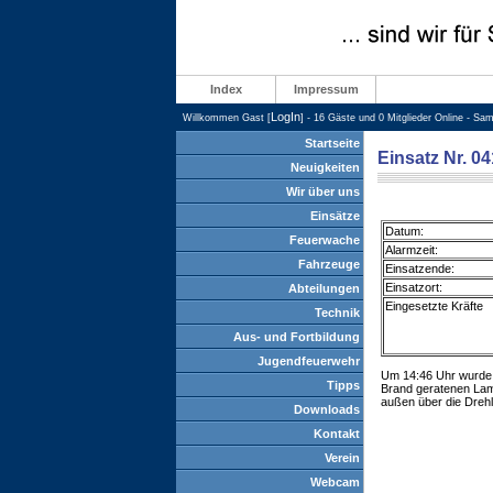
Index
Impressum
LogIn
Willkommen Gast [
] - 16 Gäste und 0 Mitglieder Online - Sa
Startseite
Einsatz Nr. 0
Neuigkeiten
Wir über uns
Einsätze
Datum:
Feuerwache
Alarmzeit:
Fahrzeuge
Einsatzende:
Einsatzort:
Abteilungen
Eingesetzte Kräfte
Technik
Aus- und Fortbildung
Jugendfeuerwehr
Um 14:46 Uhr wurde d
Tipps
Brand geratenen Lamp
außen über die Drehl
Downloads
Kontakt
Verein
Webcam