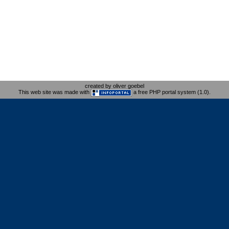
created by oliver goebel
This web site was made with
a free PHP portal system (1.0).