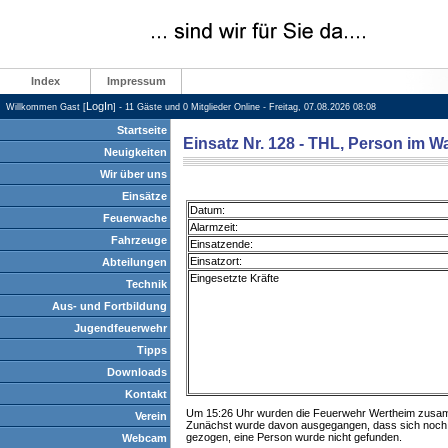
Index
Impressum
LogIn
Willkommen Gast [
] - 11 Gäste und 0 Mitglieder Online - Freitag, 07.08.2026 08:08
Startseite
Einsatz Nr. 128 - THL, Person im W
Neuigkeiten
Wir über uns
Einsätze
Datum:
Feuerwache
Alarmzeit:
Fahrzeuge
Einsatzende:
Einsatzort:
Abteilungen
Eingesetzte Kräfte
Technik
Aus- und Fortbildung
Jugendfeuerwehr
Tipps
Downloads
Kontakt
Um 15:26 Uhr wurden die Feuerwehr Wertheim zusammen
Verein
Zunächst wurde davon ausgegangen, dass sich noch 
gezogen, eine Person wurde nicht gefunden.
Webcam