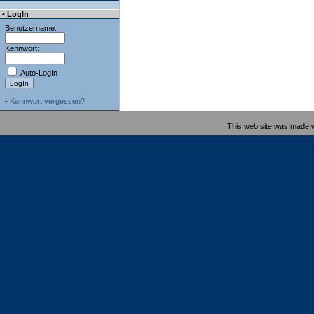
• LogIn
Benutzername:
Kennwort:
Auto-LogIn
-
Kennwort vergessen?
This web site was made 