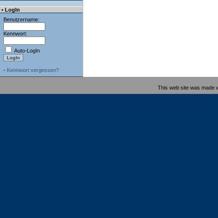
• LogIn
Benutzername:
Kennwort:
Auto-LogIn
-
Kennwort vergessen?
This web site was made 