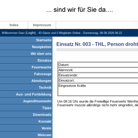
Index
Impressum
LogIn
Willkommen Gast [
] - 43 Gäste und 0 Mitglieder Online - Donnerstag, 06.08.2026 06:22
Startseite
Einsatz Nr. 003 - THL, Person droh
Neuigkeiten
Wir über uns
Einsätze
Datum:
Feuerwache
Alarmzeit:
Fahrzeuge
Einsatzende:
Einsatzort:
Abteilungen
Eingesetzte Kräfte
Technik
Aus- und Fortbildung
Jugendfeuerwehr
Um 08:16 Uhr wurde die Freiwillige Feuerwehr Werthe
Feuerwehr musste allerdings nicht mehr eingreifen, d
Tipps
Downloads
Kontakt
Verein
Webcam