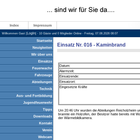
Index
Impressum
LogIn
Willkommen Gast [
] - 10 Gäste und 0 Mitglieder Online - Freitag, 07.08.2026 08:07
Startseite
Einsatz Nr. 016 - Kaminbrand
Neuigkeiten
Wir über uns
Einsätze
Datum:
Feuerwache
Alarmzeit:
Fahrzeuge
Einsatzende:
Einsatzort:
Abteilungen
Eingesetzte Kräfte
Technik
Aus- und Fortbildung
Jugendfeuerwehr
Tipps
Um 20:46 Uhr wurden die Abteilungen Reicholzheim un
brannte ein Holzofen, der Besitzer hatte bereits mit W
Downloads
der Wärmebildkamera.
Kontakt
Verein
Webcam