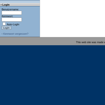
• LogIn
Benutzername:
Kennwort:
Auto-LogIn
-
Kennwort vergessen?
This web site was made 