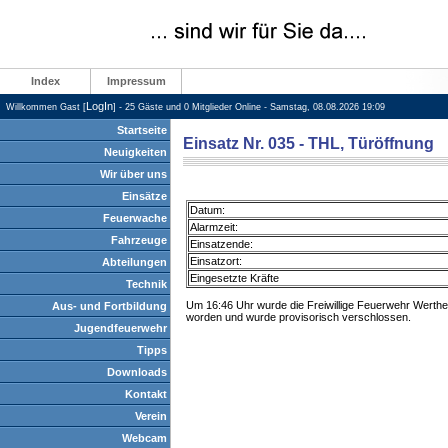
Index
Impressum
LogIn
Willkommen Gast [
] - 25 Gäste und 0 Mitglieder Online - Samstag, 08.08.2026 19:09
Startseite
Einsatz Nr. 035 - THL, Türöffnung
Neuigkeiten
Wir über uns
Einsätze
Datum:
Feuerwache
Alarmzeit:
Fahrzeuge
Einsatzende:
Einsatzort:
Abteilungen
Eingesetzte Kräfte
Technik
Um 16:46 Uhr wurde die Freiwillige Feuerwehr Werthei
Aus- und Fortbildung
worden und wurde provisorisch verschlossen.
Jugendfeuerwehr
Tipps
Downloads
Kontakt
Verein
Webcam