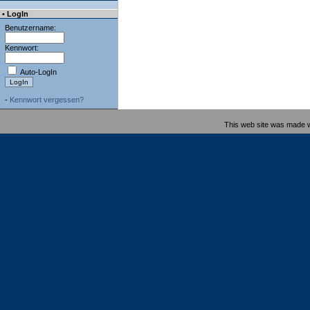
• LogIn
Benutzername:
Kennwort:
Auto-LogIn
-
Kennwort vergessen?
This web site was made 