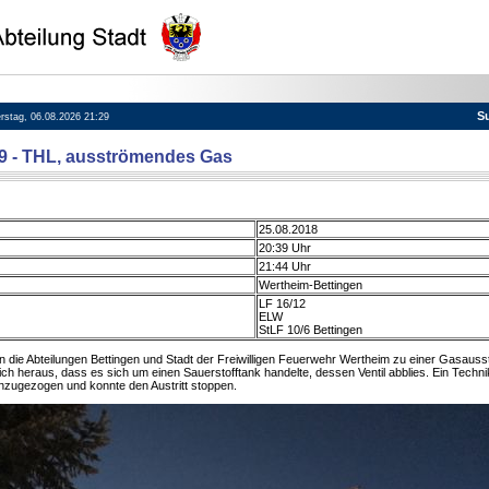
S
erstag, 06.08.2026 21:29
09 - THL, ausströmendes Gas
25.08.2018
20:39 Uhr
21:44 Uhr
Wertheim-Bettingen
LF 16/12
ELW
StLF 10/6 Bettingen
die Abteilungen Bettingen und Stadt der Freiwilligen Feuerwehr Wertheim zu einer Gasausst
 sich heraus, dass es sich um einen Sauerstofftank handelte, dessen Ventil abblies. Ein Techn
nzugezogen und konnte den Austritt stoppen.