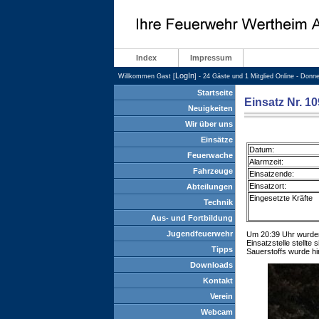
Index
Impressum
LogIn
Willkommen Gast [
] - 24 Gäste und 1 Mitglied Online - Donn
Startseite
Einsatz Nr. 1
Neuigkeiten
Wir über uns
Einsätze
Datum:
Feuerwache
Alarmzeit:
Fahrzeuge
Einsatzende:
Einsatzort:
Abteilungen
Eingesetzte Kräfte
Technik
Aus- und Fortbildung
Jugendfeuerwehr
Um 20:39 Uhr wurden 
Einsatzstelle stellte
Tipps
Sauerstoffs wurde hi
Downloads
Kontakt
Verein
Webcam