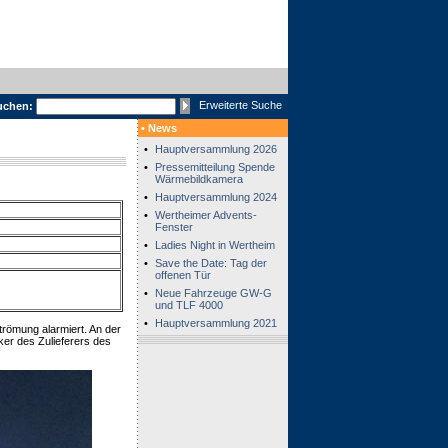
Erweiterte Suche
uchen:
• News
•
Hauptversammlung 2026
•
Pressemitteilung Spende
Wärmebildkamera
•
Hauptversammlung 2024
•
Wertheimer Advents-
Fenster
•
Ladies Night in Wertheim
•
Save the Date: Tag der
offenen Tür
•
Neue Fahrzeuge GW-G
und TLF 4000
•
Hauptversammlung 2021
römung alarmiert. An der
iker des Zulieferers des