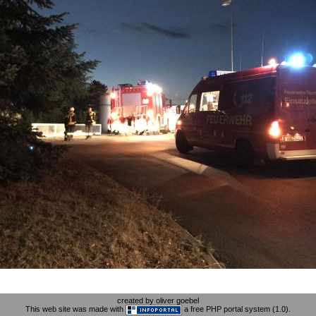
created by oliver goebel
This web site was made with
a free PHP portal system (1.0).