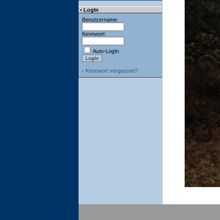
• LogIn
Benutzername:
Kennwort:
Auto-LogIn
-
Kennwort vergessen?