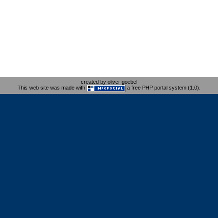
created by oliver goebel
This web site was made with
a free PHP portal system (1.0).