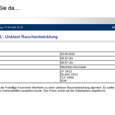
S
itag, 07.08.2026 02:50
21 - Unklare Rauchentwicklung
20.09.2018
09:22 Uhr
09:57 Uhr
Wertheim-Kernstadt
LF 16/12
DLA(K) 23/12
TLF 24/50
ELW
ie Freiwillige Feuerwehr Wertheim zu einer unklaren Rauchentwicklung alarmiert. Es stellte
 Gartenabfällen ausgelöst wurde. Das Feuer wurde mit der Kübelspritze abgelöscht.