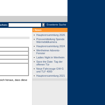
Erweiterte Suche
uchen:
• News
•
Hauptversammlung 2026
•
Pressemitteilung Spende
Wärmebildkamera
•
Hauptversammlung 2024
•
Wertheimer Advents-
Fenster
•
Ladies Night in Wertheim
•
Save the Date: Tag der
offenen Tür
•
Neue Fahrzeuge GW-G
und TLF 4000
•
Hauptversammlung 2021
 sich heraus, dass diese