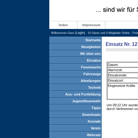
Index
Impressum
LogIn
Willkommen Gast [
] - 10 Gäste und 0 Mitglieder Online - Fre
Startseite
Einsatz Nr. 1
Neuigkeiten
Wir über uns
Einsätze
Datum:
Feuerwache
Alarmzeit:
Fahrzeuge
Einsatzende:
Einsatzort:
Abteilungen
Eingesetzte Kräfte
Technik
Aus- und Fortbildung
Jugendfeuerwehr
Um 09:22 Uhr wurde d
Tipps
durch Verbrennen von
Downloads
Kontakt
Verein
Webcam