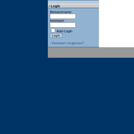
• LogIn
Benutzername:
Kennwort:
Auto-LogIn
-
Kennwort vergessen?