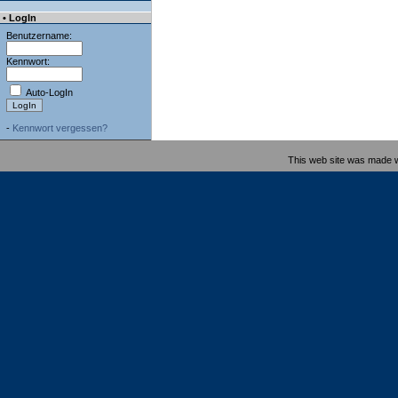
• LogIn
Benutzername:
Kennwort:
Auto-LogIn
-
Kennwort vergessen?
This web site was made 