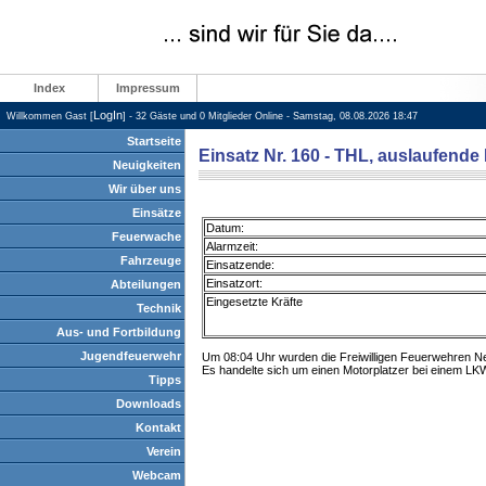
Index
Impressum
LogIn
Willkommen Gast [
] - 32 Gäste und 0 Mitglieder Online - Samstag, 08.08.2026 18:47
Startseite
Einsatz Nr. 160 - THL, auslaufende 
Neuigkeiten
Wir über uns
Einsätze
Datum:
Feuerwache
Alarmzeit:
Fahrzeuge
Einsatzende:
Einsatzort:
Abteilungen
Eingesetzte Kräfte
Technik
Aus- und Fortbildung
Jugendfeuerwehr
Um 08:04 Uhr wurden die Freiwilligen Feuerwehren Ne
Es handelte sich um einen Motorplatzer bei einem LK
Tipps
Downloads
Kontakt
Verein
Webcam