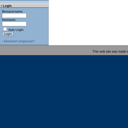
• LogIn
Benutzername:
Kennwort:
Auto-LogIn
-
Kennwort vergessen?
This web site was made 