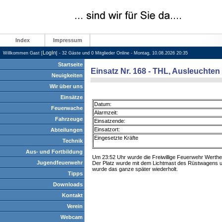
Index
Impressum
LogIn
Willkommen Gast [
] - 32 Gäste und 0 Mitglieder Online - Montag, 10.08.2026 20:35
Startseite
Einsatz Nr. 168 - THL, Ausleuchten
Neuigkeiten
Wir über uns
Einsätze
Datum:
Feuerwache
Alarmzeit:
Fahrzeuge
Einsatzende:
Einsatzort:
Abteilungen
Eingesetzte Kräfte
Technik
Aus- und Fortbildung
Um 23:52 Uhr wurde die Freiwillige Feuerwehr Werthe
Jugendfeuerwehr
Der Platz wurde mit dem Lichtmast des Rüstwagens un
wurde das ganze später wiederholt.
Tipps
Downloads
Kontakt
Verein
Webcam