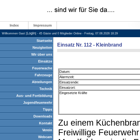
Index
Impressum
LogIn
Willkommen Gast [
] - 45 Gäste und 0 Mitglieder Online - Freitag, 07.08.2026 18:29
Startseite
Einsatz Nr. 112 - Kleinbrand
Neuigkeiten
Wir über uns
Einsätze
Feuerwache
Datum:
Fahrzeuge
Alarmzeit:
Abteilungen
Einsatzende:
Einsatzort:
Technik
Eingesetzte Kräfte
Aus- und Fortbildung
Jugendfeuerwehr
Tipps
Downloads
Zu einem Küchenbran
Kontakt
Freiwillige Feuerweh
Verein
Webcam