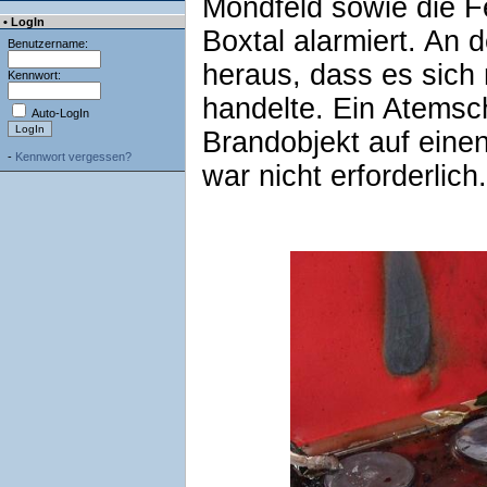
Mondfeld sowie die F
• LogIn
Boxtal alarmiert. An d
Benutzername:
heraus, dass es sich
Kennwort:
handelte. Ein Atemsc
Auto-LogIn
Brandobjekt auf einen
-
Kennwort vergessen?
war nicht erforderlich.