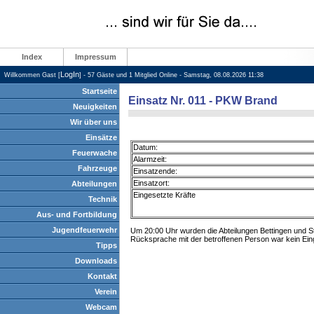
Index
Impressum
LogIn
Willkommen Gast [
] - 57 Gäste und 1 Mitglied Online - Samstag, 08.08.2026 11:38
Startseite
Einsatz Nr. 011 - PKW Brand
Neuigkeiten
Wir über uns
Einsätze
Datum:
Feuerwache
Alarmzeit:
Fahrzeuge
Einsatzende:
Einsatzort:
Abteilungen
Eingesetzte Kräfte
Technik
Aus- und Fortbildung
Jugendfeuerwehr
Um 20:00 Uhr wurden die Abteilungen Bettingen und S
Rücksprache mit der betroffenen Person war kein Eing
Tipps
Downloads
Kontakt
Verein
Webcam