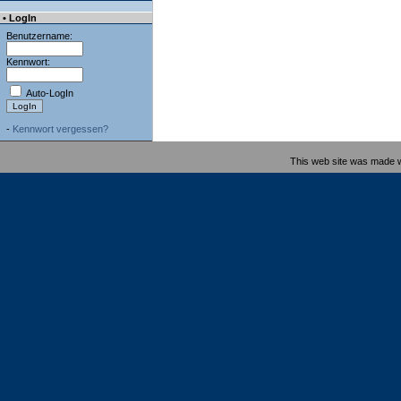
• LogIn
Benutzername:
Kennwort:
Auto-LogIn
-
Kennwort vergessen?
This web site was made 