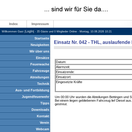
Index
Impressum
LogIn
Willkommen Gast [
] - 35 Gäste und 0 Mitglieder Online - Montag, 10.08.2026 10:21
Startseite
Einsatz Nr. 042 - THL, auslaufende 
Neuigkeiten
Wir über uns
Einsätze
Datum:
Feuerwache
Alarmzeit:
Fahrzeuge
Einsatzende:
Einsatzort:
Abteilungen
Eingesetzte Kräfte
Technik
Aus- und Fortbildung
Jugendfeuerwehr
Um 00:00 Uhr wurden die Abteilungen Bettingen und St
Bei einem liegen gebliebenen Fahrzeug lief Diesel au
Tipps
gestreut.
Downloads
Kontakt
Verein
Webcam