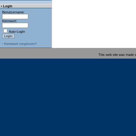
• LogIn
Benutzername:
Kennwort:
Auto-LogIn
-
Kennwort vergessen?
This web site was made 