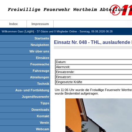
Index
Impressum
LogIn
Willkommen Gast [
] - 57 Gäste und 0 Mitglieder Online - Sonntag, 09.08.2026 06:28
Startseite
Einsatz Nr. 048 - THL, auslaufende 
Neuigkeiten
Wir über uns
Einsätze
Datum:
Feuerwache
Alarmzeit:
Fahrzeuge
Einsatzende:
Einsatzort:
Abteilungen
Eingesetzte Kräfte
Technik
Um 11:06 Uhr wurde die Freiwillige Feuerwehr Wertheim
Aus- und Fortbildung
wurde Bindemittel aufgetragen.
Jugendfeuerwehr
Tipps
Downloads
Kontakt
Verein
Webcam