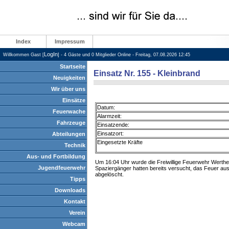
Index
Impressum
LogIn
Willkommen Gast [
] - 4 Gäste und 0 Mitglieder Online - Freitag, 07.08.2026 12:45
Startseite
Einsatz Nr. 155 - Kleinbrand
Neuigkeiten
Wir über uns
Einsätze
Datum:
Feuerwache
Alarmzeit:
Fahrzeuge
Einsatzende:
Einsatzort:
Abteilungen
Eingesetzte Kräfte
Technik
Aus- und Fortbildung
Um 16:04 Uhr wurde die Freiwillige Feuerwehr Werthei
Jugendfeuerwehr
Spaziergänger hatten bereits versucht, das Feuer ausz
abgelöscht.
Tipps
Downloads
Kontakt
Verein
Webcam