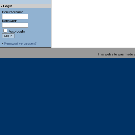
• LogIn
Benutzername:
Kennwort:
Auto-LogIn
-
Kennwort vergessen?
This web site was made 