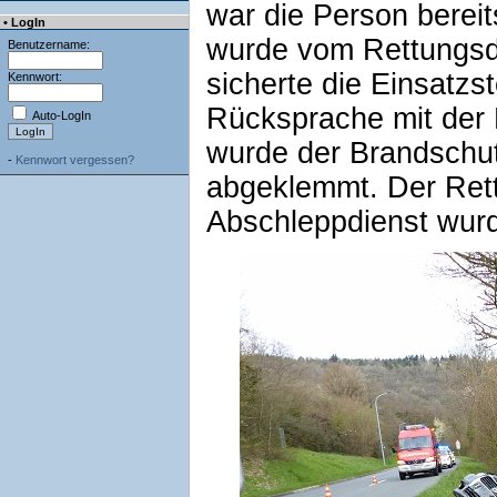
war die Person berei
• LogIn
wurde vom Rettungsdi
Benutzername:
sicherte die Einsatzs
Kennwort:
Rücksprache mit der 
Auto-LogIn
wurde der Brandschutz
-
Kennwort vergessen?
abgeklemmt. Der Rett
Abschleppdienst wurd