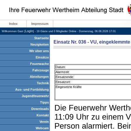
Index
Impressum
LogIn
Willkommen Gast [
] - 19 Gäste und 0 Mitglieder Online - Donnerstag, 06.08.2026 17:01
Startseite
Einsatz Nr. 036 - VU, eingeklemmt
Neuigkeiten
Wir über uns
Einsätze
Feuerwache
Datum:
Fahrzeuge
Alarmzeit:
Abteilungen
Einsatzende:
Einsatzort:
Technik
Eingesetzte Kräfte
Aus- und Fortbildung
Jugendfeuerwehr
Tipps
Die Feuerwehr Werth
Downloads
11:09 Uhr zu einem V
Kontakt
Verein
Person alarmiert. Bei
Webcam