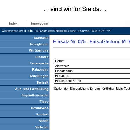
Index
Impressum
LogIn
Willkommen Gast [
] - 83 Gäste und 0 Mitglieder Online - Samstag, 08.08.2026 17:57
Startseite
Einsatz Nr. 025 - Einsatzleitung M
Neuigkeiten
Wir über uns
Einsätze
Datum:
Feuerwache
Alarmzeit:
Fahrzeuge
Einsatzende:
Einsatzort:
Abteilungen
Eingesetzte Kräfte
Technik
Stellen der Einsatzleitung für den nördlichen Main-T
Aus- und Fortbildung
Jugendfeuerwehr
Tipps
Downloads
Kontakt
Verein
Webcam