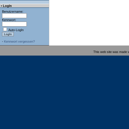
• LogIn
Benutzername:
Kennwort:
Auto-LogIn
-
Kennwort vergessen?
This web site was made 