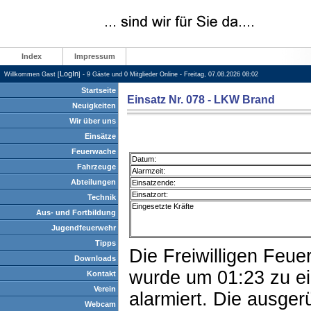
Index
Impressum
LogIn
Willkommen Gast [
] - 9 Gäste und 0 Mitglieder Online - Freitag, 07.08.2026 08:02
Startseite
Einsatz Nr. 078 - LKW Brand
Neuigkeiten
Wir über uns
Einsätze
Feuerwache
Datum:
Fahrzeuge
Alarmzeit:
Abteilungen
Einsatzende:
Einsatzort:
Technik
Eingesetzte Kräfte
Aus- und Fortbildung
Jugendfeuerwehr
Tipps
Die Freiwilligen Feu
Downloads
wurde um 01:23 zu e
Kontakt
Verein
alarmiert. Die ausger
Webcam