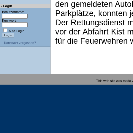
den gemeldeten Autob
• LogIn
Parkplätze, konnten j
Benutzername:
Der Rettungsdienst m
Kennwort:
vor der Abfahrt Kist 
Auto-LogIn
für die Feuerwehren w
-
Kennwort vergessen?
This web site was made 