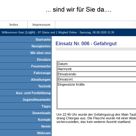
Index
Impressum
LogIn
Willkommen Gast [
] - 67 Gäste und 1 Mitglied Online - Samstag, 08.08.2026 11:39
Startseite
Einsatz Nr. 006 - Gefahrgut
Neuigkeiten
Wir über uns
Einsätze
Datum:
Feuerwache
Alarmzeit:
Fahrzeuge
Einsatzende:
Einsatzort:
Abteilungen
Eingesetzte Kräfte
Technik
Aus- und Fortbildung
Jugendfeuerwehr
Tipps
Downloads
Um 22:46 Uhr wurde der Gefahrgutzug des Main Taube
drang Chlorgas aus. Die Flasche wurde mit einer A
Kontakt
sicherzustellen, das kein weiterer Austritt stattfand.
Verein
Webcam