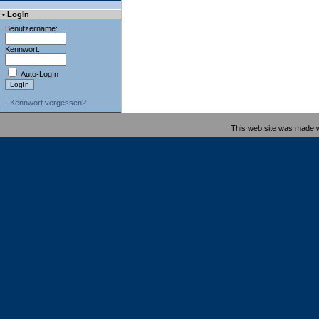
• LogIn
Benutzername:
Kennwort:
Auto-LogIn
-
Kennwort vergessen?
This web site was made 