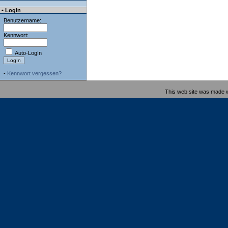
• LogIn
Benutzername:
Kennwort:
Auto-LogIn
-
Kennwort vergessen?
This web site was made 