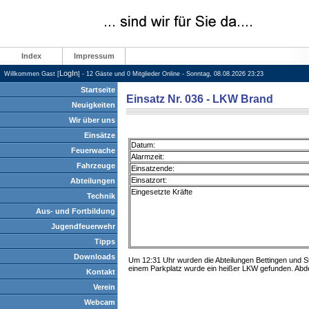
Index
Impressum
LogIn
Willkommen Gast [
] - 12 Gäste und 0 Mitglieder Online - Sonntag, 08.08.2026 23:23
Startseite
Einsatz Nr. 036 - LKW Brand
Neuigkeiten
Wir über uns
Einsätze
Datum:
Feuerwache
Alarmzeit:
Fahrzeuge
Einsatzende:
Einsatzort:
Abteilungen
Eingesetzte Kräfte
Technik
Aus- und Fortbildung
Jugendfeuerwehr
Tipps
Downloads
Um 12:31 Uhr wurden die Abteilungen Bettingen und S
einem Parkplatz wurde ein heißer LKW gefunden. Abde
Kontakt
Verein
Webcam