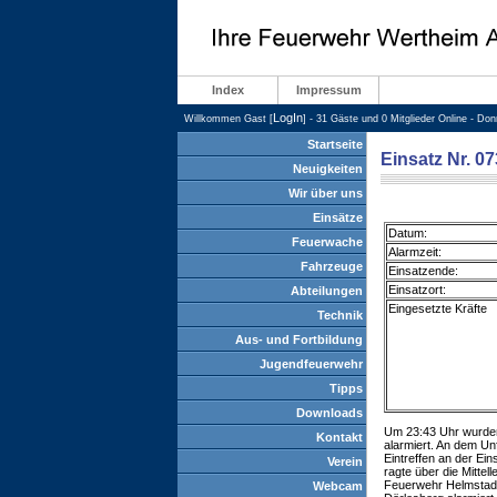
Index
Impressum
LogIn
Willkommen Gast [
] - 31 Gäste und 0 Mitglieder Online - Do
Startseite
Einsatz Nr. 0
Neuigkeiten
Wir über uns
Einsätze
Datum:
Feuerwache
Alarmzeit:
Fahrzeuge
Einsatzende:
Einsatzort:
Abteilungen
Eingesetzte Kräfte
Technik
Aus- und Fortbildung
Jugendfeuerwehr
Tipps
Downloads
Um 23:43 Uhr wurden
Kontakt
alarmiert. An dem Un
Eintreffen an der Ein
Verein
ragte über die Mitte
Feuerwehr Helmstadt 
Webcam