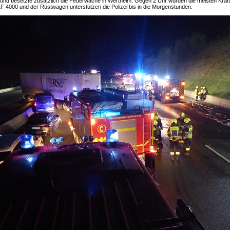
 und besetzte zusätzlich die Feuerwache in Wertheim. Gegen 2 Uhr wurden die meisten Kräf
F 4000 und der Rüstwagen unterstützen die Polizei bis in die Morgenstunden.