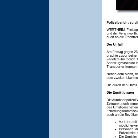
Polizeibericht zu d
WERTHEIM. Freitagnac
und der Verantwortli
auch an die Öffentlich
Der Unfall
Am Freitag gegen 23:
brachte zuvor seinen
verletzte ihn tödlich
Sattelzugmaschine in
Transporter konnte n
Neben dem Mann, der 
dem zweiten Lkw muss
Die durch den Unfal
Die Ermittlungen
Die Autobahnpolizei W
Zeitpunkt noch immer
des Unfallgeschehens 
Ermittlungskommissi
auch an die Bevölker
Verkehrsteil
möglicherwei
Personen, di
Polizei mitzut
Die Ermittle