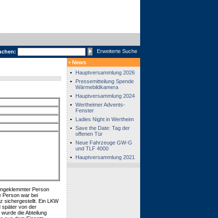
Erweiterte Suche
uchen:
• News
•
Hauptversammlung 2026
•
Pressemitteilung Spende
Wärmebildkamera
•
Hauptversammlung 2024
•
Wertheimer Advents-
Fenster
•
Ladies Night in Wertheim
•
Save the Date: Tag der
offenen Tür
•
Neue Fahrzeuge GW-G
und TLF 4000
•
Hauptversammlung 2021
eingeklemmter Person
e Person war bei
z sichergestellt. Ein LKW
d später von der
 wurde die Abteilung