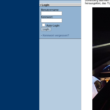
Dörlesberg alarmiert
herausgelöst, das TL
• LogIn
Benutzername:
Kennwort:
Auto-LogIn
-
Kennwort vergessen?