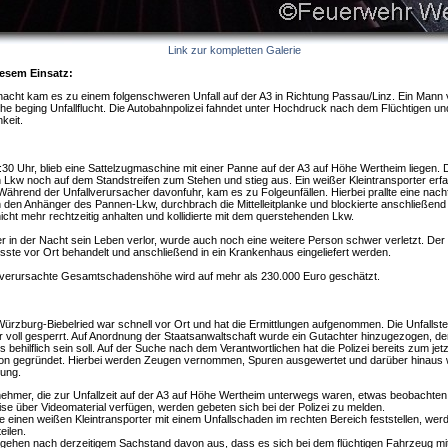
Link zur kompletten Galerie
iesem Einsatz:
ht kam es zu einem folgenschweren Unfall auf der A3 in Richtung Passau/Linz. Ein Mann ve
che beging Unfallflucht. Die Autobahnpolizei fahndet unter Hochdruck nach dem Flüchtigen un
keit.
30 Uhr, blieb eine Sattelzugmaschine mit einer Panne auf der A3 auf Höhe Wertheim liegen. 
 Lkw noch auf dem Standstreifen zum Stehen und stieg aus. Ein weißer Kleintransporter er
. Während der Unfallverursacher davonfuhr, kam es zu Folgeunfällen. Hierbei prallte eine nac
 den Anhänger des Pannen-Lkw, durchbrach die Mittelleitplanke und blockierte anschließend
icht mehr rechtzeitig anhalten und kollidierte mit dem querstehenden Lkw.
in der Nacht sein Leben verlor, wurde auch noch eine weitere Person schwer verletzt. Der 
te vor Ort behandelt und anschließend in ein Krankenhaus eingeliefert werden.
l verursachte Gesamtschadenshöhe wird auf mehr als 230.000 Euro geschätzt.
ürzburg-Biebelried war schnell vor Ort und hat die Ermittlungen aufgenommen. Die Unfallstel
 voll gesperrt. Auf Anordnung der Staatsanwaltschaft wurde ein Gutachter hinzugezogen, de
behilflich sein soll. Auf der Suche nach dem Verantwortlichen hat die Polizei bereits zum jet
on gegründet. Hierbei werden Zeugen vernommen, Spuren ausgewertet und darüber hinaus we
ung.
nehmer, die zur Unfallzeit auf der A3 auf Höhe Wertheim unterwegs waren, etwas beobachten
se über Videomaterial verfügen, werden gebeten sich bei der Polizei zu melden.
e einen weißen Kleintransporter mit einem Unfallschaden im rechten Bereich feststellen, werd
eilen.
r gehen nach derzeitigem Sachstand davon aus, dass es sich bei dem flüchtigen Fahrzeug mi