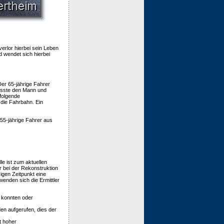
rlor hierbei sein Leben
d wendet sich hierbei
Der 65-jährige Fahrer
fasste den Mann und
hfolgende
 die Fahrbahn. Ein
55-jährige Fahrer aus
le ist zum aktuellen
r bei der Rekonstruktion
zigen Zeitpunkt eine
nden sich die Ermittler
 konnten oder
en aufgerufen, dies der
t hoher