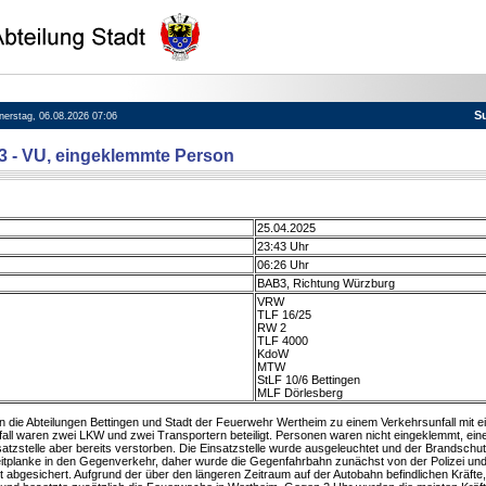
S
nnerstag, 06.08.2026 07:06
73 - VU, eingeklemmte Person
25.04.2025
23:43 Uhr
06:26 Uhr
BAB3, Richtung Würzburg
VRW
TLF 16/25
RW 2
TLF 4000
KdoW
MTW
StLF 10/6 Bettingen
MLF Dörlesberg
 die Abteilungen Bettingen und Stadt der Feuerwehr Wertheim zu einem Verkehrsunfall mit 
fall waren zwei LKW und zwei Transportern beteiligt. Personen waren nicht eingeklemmt, ein
satzstelle aber bereits verstorben. Die Einsatzstelle wurde ausgeleuchtet und der Brandschut
lleitplanke in den Gegenverkehr, daher wurde die Gegenfahrbahn zunächst von der Polizei un
abgesichert. Aufgrund der über den längeren Zeitraum auf der Autobahn befindlichen Kräfte,