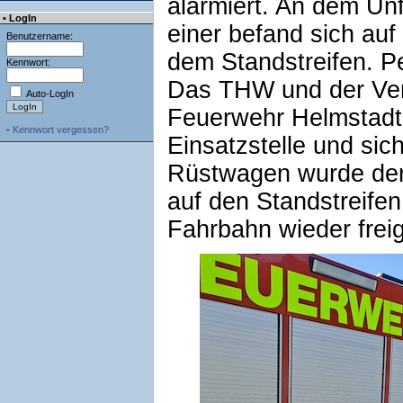
alarmiert. An dem Unf
• LogIn
einer befand sich auf
Benutzername:
dem Standstreifen. P
Kennwort:
Das THW und der Ver
Auto-LogIn
Feuerwehr Helmstadt 
-
Kennwort vergessen?
Einsatzstelle und sic
Rüstwagen wurde der
auf den Standstreife
Fahrbahn wieder frei