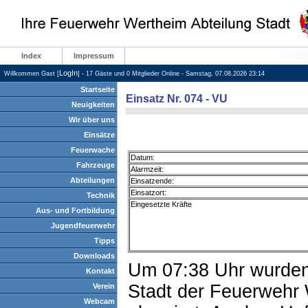
Index
Impressum
LogIn
Willkommen Gast [
] - 17 Gäste und 0 Mitglieder Online - Samstag, 07.08.2026 23:14
Startseite
Einsatz Nr. 074 - VU
Neuigkeiten
Wir über uns
Einsätze
Feuerwache
Datum:
Fahrzeuge
Alarmzeit:
Abteilungen
Einsatzende:
Einsatzort:
Technik
Eingesetzte Kräfte
Aus- und Fortbildung
Jugendfeuerwehr
Tipps
Downloads
Um 07:38 Uhr wurden 
Kontakt
Stadt der Feuerwehr 
Verein
Webcam