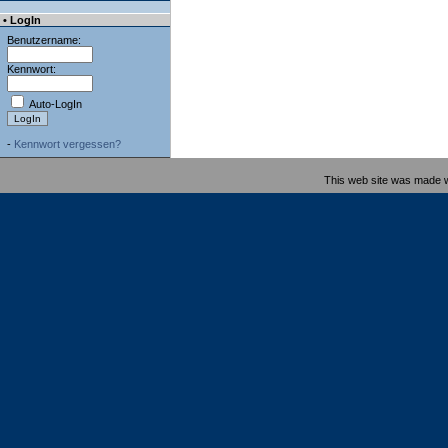
• LogIn
Benutzername:
Kennwort:
Auto-LogIn
-
Kennwort vergessen?
This web site was made 