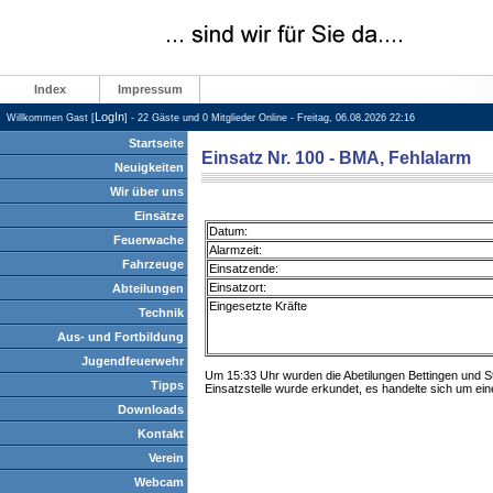
Index
Impressum
LogIn
Willkommen Gast [
] - 22 Gäste und 0 Mitglieder Online - Freitag, 06.08.2026 22:16
Startseite
Einsatz Nr. 100 - BMA, Fehlalarm
Neuigkeiten
Wir über uns
Einsätze
Datum:
Feuerwache
Alarmzeit:
Fahrzeuge
Einsatzende:
Einsatzort:
Abteilungen
Eingesetzte Kräfte
Technik
Aus- und Fortbildung
Jugendfeuerwehr
Um 15:33 Uhr wurden die Abetilungen Bettingen und S
Tipps
Einsatzstelle wurde erkundet, es handelte sich um ei
Downloads
Kontakt
Verein
Webcam