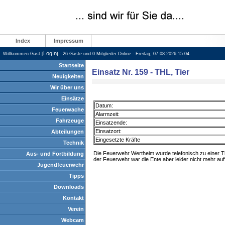
Index
Impressum
LogIn
Willkommen Gast [
] - 26 Gäste und 0 Mitglieder Online - Freitag, 07.08.2026 15:04
Startseite
Einsatz Nr. 159 - THL, Tier
Neuigkeiten
Wir über uns
Einsätze
Datum:
Feuerwache
Alarmzeit:
Fahrzeuge
Einsatzende:
Einsatzort:
Abteilungen
Eingesetzte Kräfte
Technik
Die Feuerwehr Wertheim wurde telefonisch zu einer Tie
Aus- und Fortbildung
der Feuerwehr war die Ente aber leider nicht mehr auff
Jugendfeuerwehr
Tipps
Downloads
Kontakt
Verein
Webcam