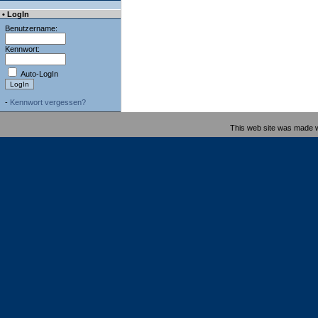
• LogIn
Benutzername:
Kennwort:
Auto-LogIn
-
Kennwort vergessen?
This web site was made 