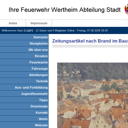
Index
Impressum
LogIn
Willkommen Gast [
] - 12 Gäste und 0 Mitglieder Online - Freitag, 07.08.2026 16:45
Startseite
Zeitungsartikel nach Brand im Ba
Neuigkeiten
Wir über uns
Einsätze
Feuerwache
Fahrzeuge
Abteilungen
Technik
Aus- und Fortbildung
Jugendfeuerwehr
Tipps
Downloads
Kontakt
Verein
Webcam