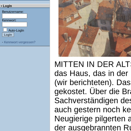
• LogIn
Benutzername:
Kennwort:
Auto-LogIn
-
Kennwort vergessen?
MITTEN IN DER AL
das Haus, das in der
(wir berichteten). D
gekostet. Über die B
Sachverständigen des
auch gestern noch k
Neugierige pilgerten
der ausgebrannten Ru